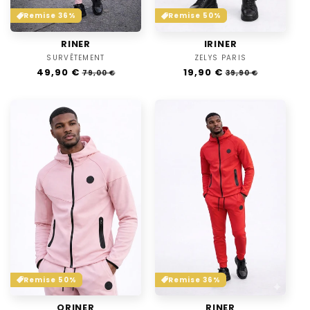
Remise 36%
Remise 50%
RINER
IRINER
SURVÊTEMENT
Distributeur :
ZELYS PARIS
Distributeur :
Prix
49,90 €
Prix
Prix
19,90 €
Prix
79,00 €
39,90 €
habituel
soldé
habituel
soldé
Remise 36%
Remise 50%
RINER
ORINER