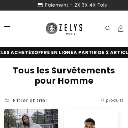
et
Paiement - 2X 3X 4X Fois
passer
au
contenu
Panier
ES ACHETÉS
OFFRE EN LIGNE
A PARTIR DE 2 ARTICLE
C
Tous les Survêtements
o
pour Homme
l
l
Filtrer et trier
17 produits
e
c