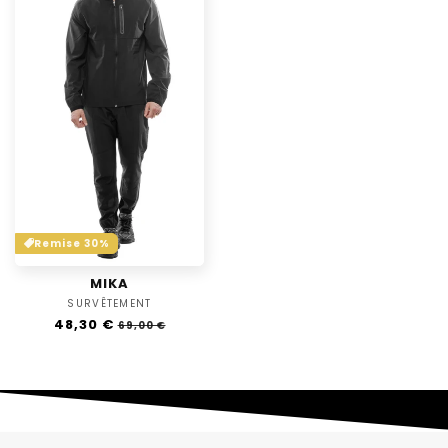
Remise 30%
MIKA
SURVÊTEMENT
Distributeur :
Prix
48,30 €
Prix
69,00 €
habituel
soldé