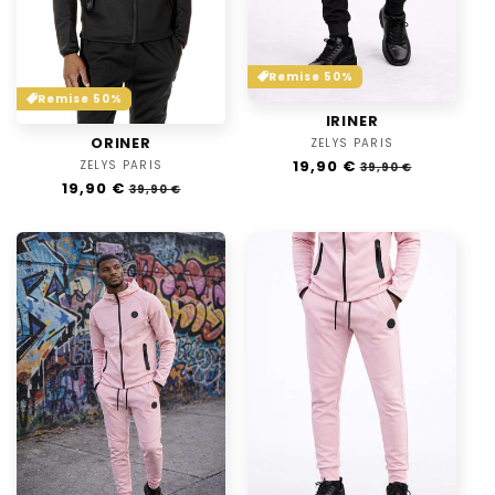
Remise 50%
Remise 50%
IRINER
ORINER
ZELYS PARIS
Distributeur :
Prix
19,90 €
Prix
ZELYS PARIS
Distributeur :
39,90 €
habituel
soldé
Prix
19,90 €
Prix
39,90 €
habituel
soldé