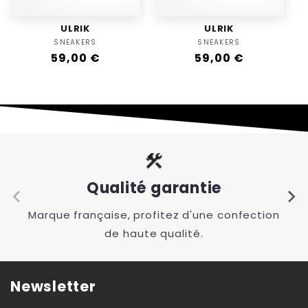
ULRIK
ULRIK
SNEAKERS
Distributeur :
SNEAKERS
Distributeur :
Prix
59,00 €
Prix
59,00 €
habituel
habituel
Qualité garantie
Marque française, profitez d'une confection
de haute qualité.
Newsletter