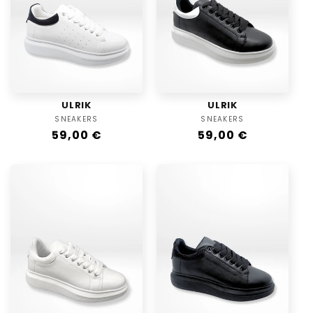
t
i
o
n
:
ULRIK
ULRIK
SNEAKERS
Distributeur :
SNEAKERS
Distributeur :
Prix
59,00 €
Prix
59,00 €
habituel
habituel