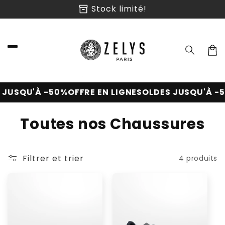
et
Stock limité!
passer
au
contenu
Panier
 JUSQU'À -50%
OFFRE EN LIGNE
SOLDES JUSQU'À -5
C
Toutes nos Chaussures
o
l
Filtrer et trier
4 produits
l
e
c