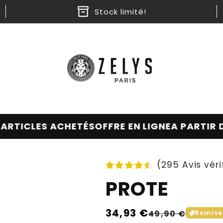
Stock limité!
TICLES ACHETÉS
OFFRE EN LIGNE
A PARTIR DE 
(295 Avis véri
PROTE
Prix
34,93 €
Prix
49,90 €
Remis