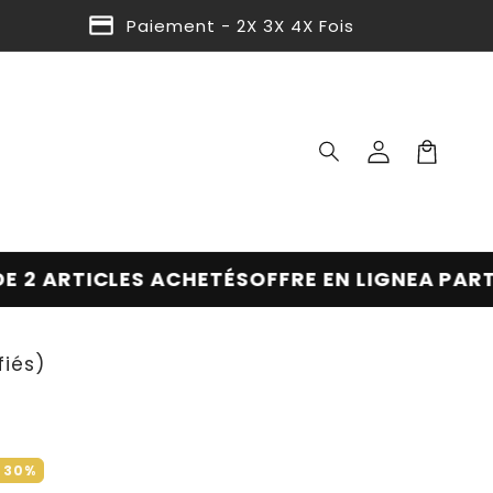
Paiement - 2X 3X 4X Fois
Connexion
Panier
2 ARTICLES ACHETÉS
OFFRE EN LIGNE
A PARTIR 
fiés)
e
30
%