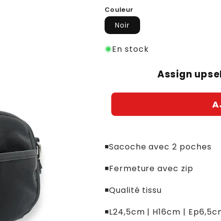
habituel
soldé
Couleur
Noir
En stock
Assign upsel
A
◾Sacoche avec 2 poches
◾Fermeture avec zip
◾Qualité tissu
◾L24,5cm | H16cm | Ep6,5