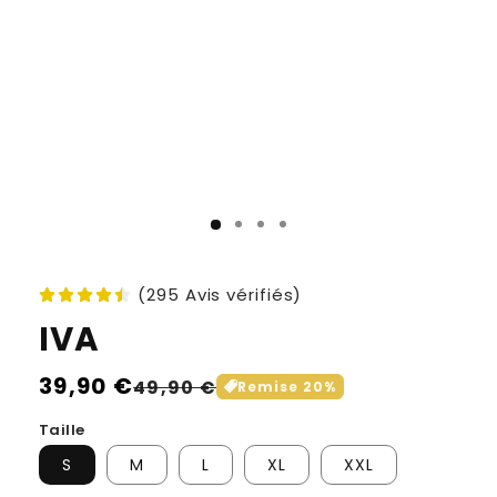
(295 Avis vérifiés)
IVA
Prix
39,90 €
Prix
49,90 €
Remise
20
%
habituel
soldé
Taille
S
M
L
XL
XXL