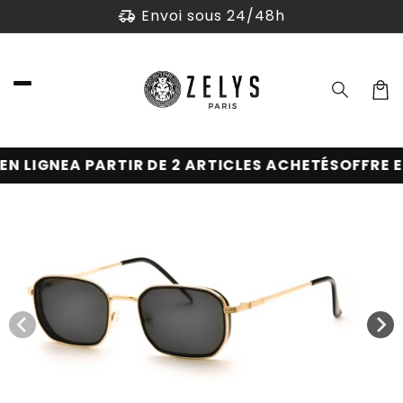
et
Envoi sous 24/48h
passer
au
contenu
Panier
N LIGNE
A PARTIR DE 2 ARTICLES ACHETÉS
OFFRE EN
Passer aux
informations
produits