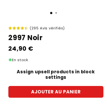
(295 Avis vérifiés)
2997 Noir
Prix
24,90 €
habituel
En stock
Assign upsell products in block
settings
AJOUTER AU PANIER