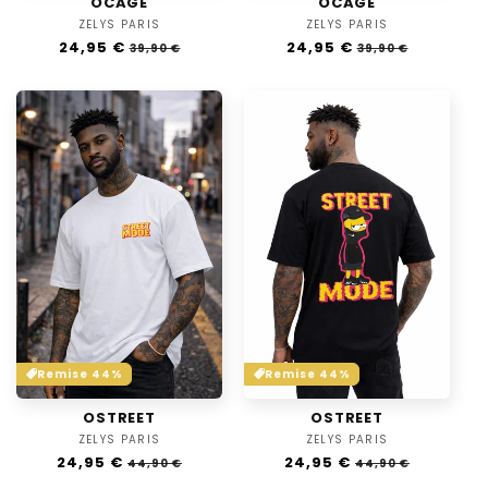
OCAGE
OCAGE
ZELYS PARIS
Vendor:
ZELYS PARIS
Vendor:
Regular
24,95 €
Sale
Regular
24,95 €
Sale
39,90 €
39,90 €
price
price
price
price
Remise 44%
Remise 44%
OSTREET
OSTREET
ZELYS PARIS
Vendor:
ZELYS PARIS
Vendor:
Regular
24,95 €
Sale
Regular
24,95 €
Sale
44,90 €
44,90 €
price
price
price
price