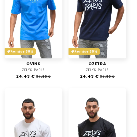
Remise 30%
Remise 30%
OVINS
OZETRA
ZELYS PARIS
Vendor:
ZELYS PARIS
Vendor:
Regular
24,43 €
Sale
Regular
24,43 €
Sale
34,90 €
34,90 €
price
price
price
price