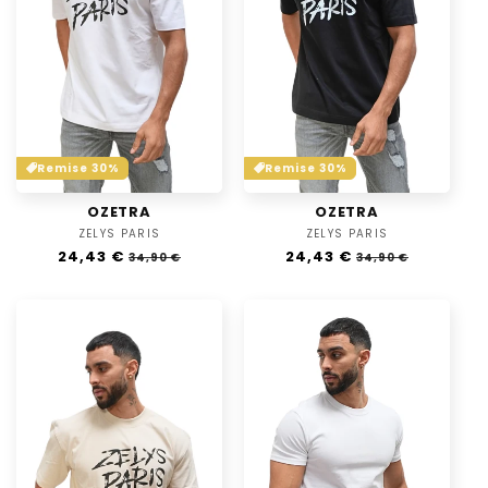
Remise 30%
Remise 30%
OZETRA
OZETRA
ZELYS PARIS
Vendor:
ZELYS PARIS
Vendor:
Regular
24,43 €
Sale
Regular
24,43 €
Sale
34,90 €
34,90 €
price
price
price
price