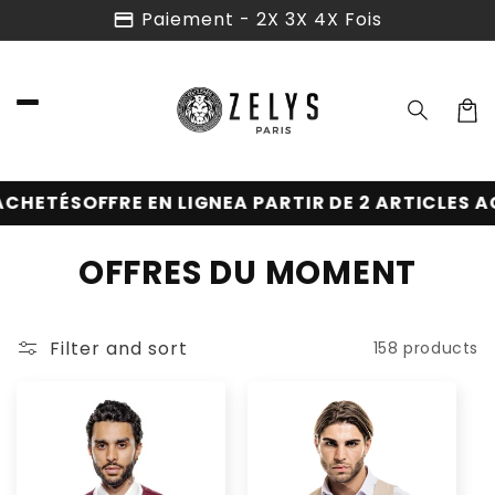
Skip to
Paiement - 2X 3X 4X Fois
content
Cart
TÉS
OFFRE EN LIGNE
A PARTIR DE 2 ARTICLES ACHET
C
OFFRES DU MOMENT
o
l
Filter and sort
158 products
l
e
c