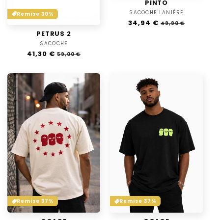
PINTO
SACOCHE LANIÈRE
Vendor:
Remise 30%
Regular
34,94 €
Sale
49,90 €
price
price
PETRUS 2
SACOCHE
Vendor:
Regular
41,30 €
Sale
59,00 €
price
price
Remise 37%
Remise 37%