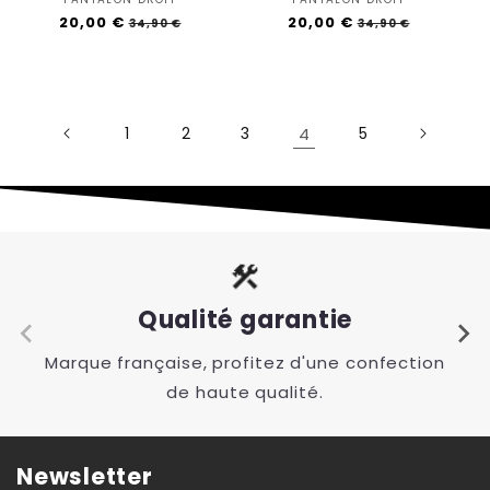
Vendor:
Vendor:
Regular
20,00 €
Sale
Regular
20,00 €
Sale
34,90 €
34,90 €
price
price
price
price
1
2
3
4
5
Qualité garantie
Marque française, profitez d'une confection
de haute qualité.
Newsletter