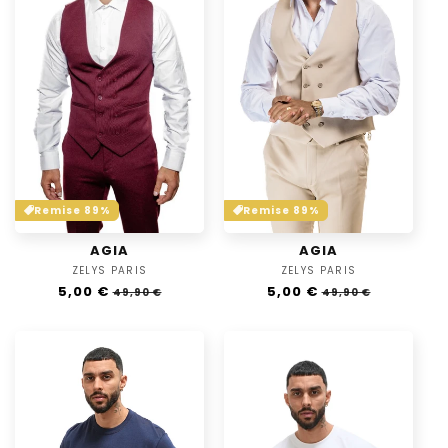
t
i
o
n
:
Remise 89%
Remise 89%
AGIA
AGIA
ZELYS PARIS
Vendor:
ZELYS PARIS
Vendor:
Regular
5,00 €
Sale
Regular
5,00 €
Sale
49,90 €
49,90 €
price
price
price
price