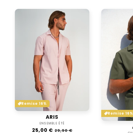
Remise 16%
Remise 16%
ARIS
Vendor:
ENSEMBLE ÉTÉ
Regular
25,00 €
Sale
29,90 €