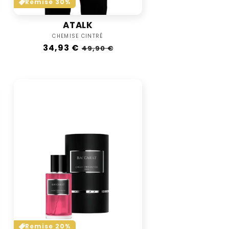
Remise 30%
ATALK
Vendor:
CHEMISE CINTRÉ
Regular
34,93 €
Sale
49,90 €
price
price
Remise 20%