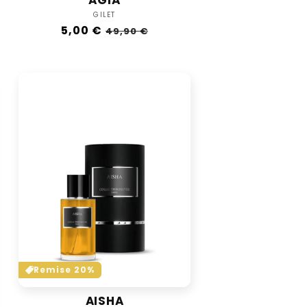
Vendor:
GILET
Regular
5,00 €
Sale
49,90 €
price
price
Remise 20%
AISHA