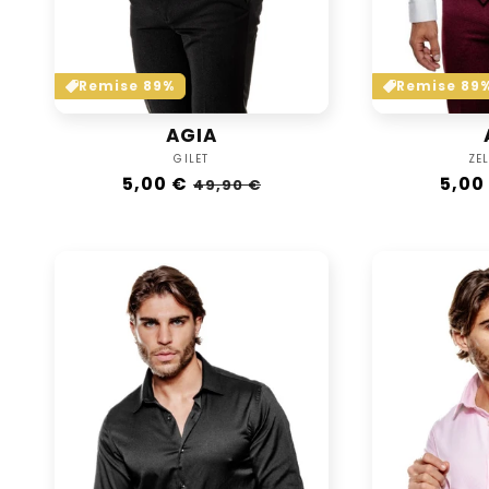
Remise 89%
Remise 89
AGIA
Vendor:
GILET
ZE
Regular
5,00 €
Sale
Regu
5,00
49,90 €
price
price
pric