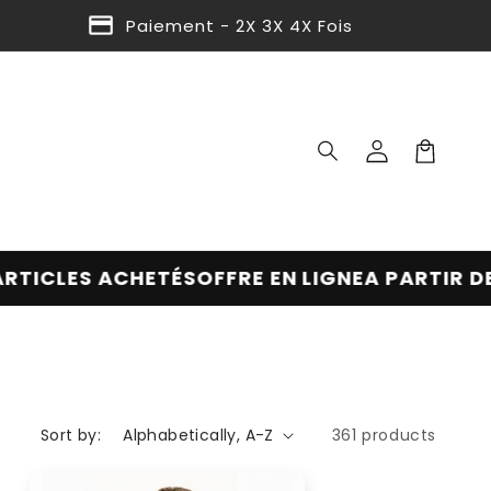
Paiement - 2X 3X 4X Fois
Log
Cart
in
S ACHETÉS
OFFRE EN LIGNE
A PARTIR DE 2 ARTI
Sort by:
361 products