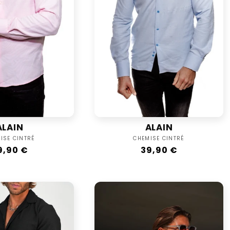
ALAIN
ALAIN
Vendor:
Vendor:
ISE CINTRÉ
CHEMISE CINTRÉ
egular
9,90 €
Regular
39,90 €
rice
price