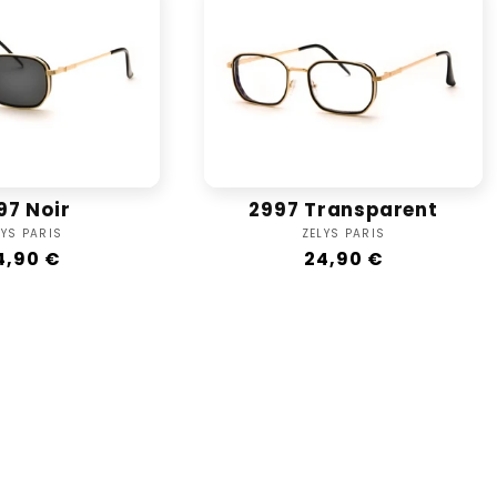
l
e
c
t
97 Noir
2997 Transparent
i
Vendor:
Vendor:
LYS PARIS
ZELYS PARIS
egular
4,90 €
Regular
24,90 €
o
rice
price
n
: