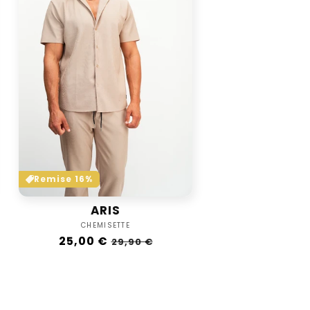
Remise 16%
ARIS
Vendor:
CHEMISETTE
Regular
25,00 €
Sale
29,90 €
price
price