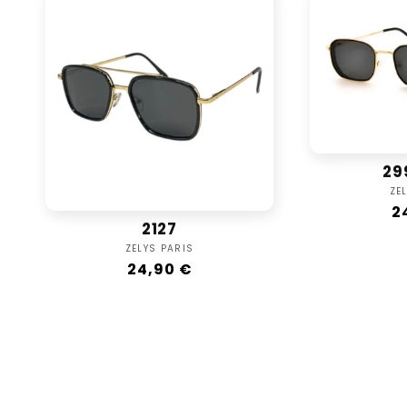
29
ZE
R
2
2127
p
Vendor:
ZELYS PARIS
Regular
24,90 €
price