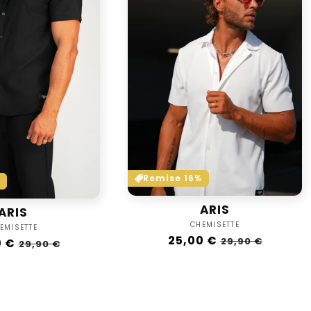
Remise 16%
ARIS
ARIS
Vendor:
CHEMISETTE
Vendor:
EMISETTE
Regular
25,00 €
Sale
29,90 €
ar
0 €
Sale
29,90 €
price
price
price