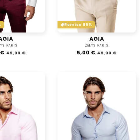
%
Remise 89%
AGIA
AGIA
Vendor:
Vendor:
LYS PARIS
ZELYS PARIS
lar
 €
Sale
Regular
5,00 €
Sale
49,90 €
49,90 €
e
price
price
price