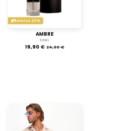
Remise 20%
AMBRE
Vendor:
50ML
Regular
19,90 €
Sale
24,90 €
price
price