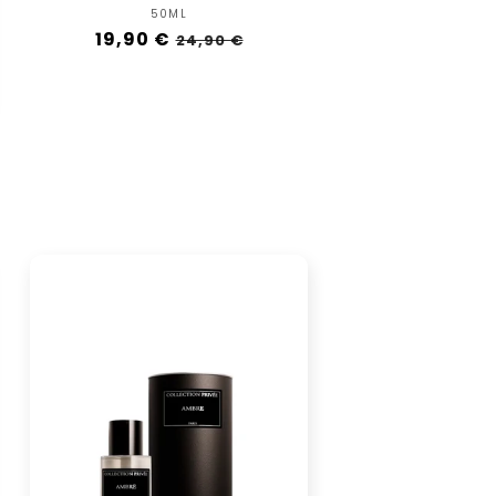
Vendor:
50ML
Regular
19,90 €
Sale
24,90 €
price
price